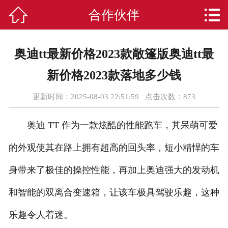



合作伙伴
首页
关于我们
奥迪tt最新价格2023款敞篷版奥迪tt最
印刷系列
新价格2023款落地多少钱
新闻资讯
更新时间：2025-08-03 22:51:59 点击次数：
873
印刷设备
奥迪 TT 作为一款炫酷的性能跑车，其呆萌可爱
合作伙伴
的外观使其在路上拥有超高的回头率，短小精悍的车
身带来了极佳的操控性能，再加上奥迪强大的发动机
服务承诺
和智能的双离合变速箱，让该车极具驾驶乐趣，这种
在线留言
乐趣令人着迷。
联系我们