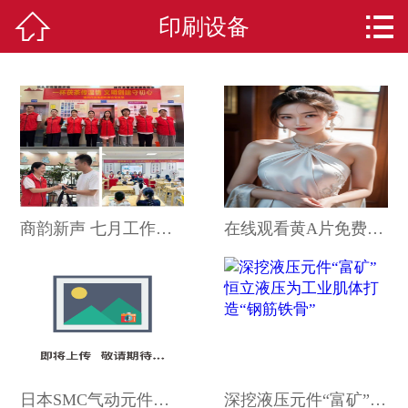



印刷设备
首页
关于我们
印刷系列
新闻资讯
印刷设备
商韵新声 七月工作掠影②：皮革鞋料商会国外参展重庆商会组织健
在线观看黄A片免费视频软件V
合作伙伴
服务承诺
在线留言
日本SMC气动元件的工作原理是什么气动元件的功能特点有哪些
深挖液压元件“富矿” 恒立液压为工业肌体打造“钢筋铁骨”
联系我们