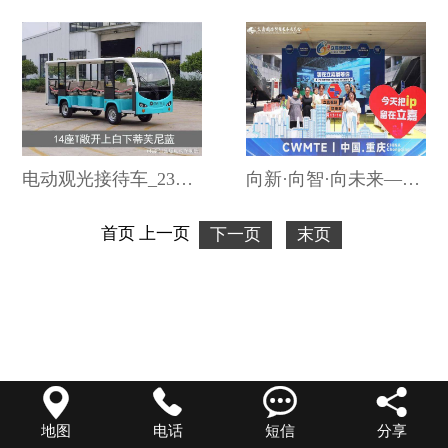
电动观光接待车_23座电动敞开观光游览车
向新·向智·向未来——2025第25届立嘉国际智能装备展览会
首页
上一页
下一页
末页




地图
电话
短信
分享